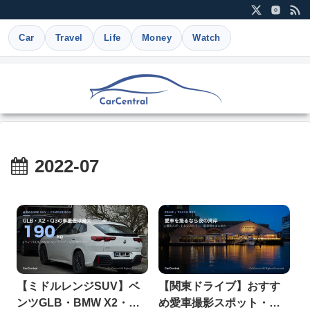
Car
Travel
Life
Money
Watch
2022-07
【ミドルレンジSUV】ベ
【関東ドライブ】おすす
ンツGLB・BMW X2・ア
め愛車撮影スポット・レ