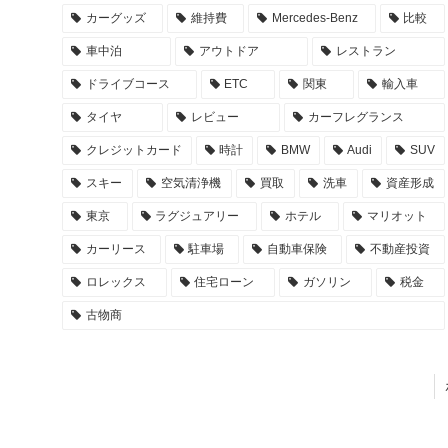
カーグッズ
維持費
Mercedes-Benz
比較
車中泊
アウトドア
レストラン
ドライブコース
ETC
関東
輸入車
タイヤ
レビュー
カーフレグランス
クレジットカード
時計
BMW
Audi
SUV
スキー
空気清浄機
買取
洗車
資産形成
東京
ラグジュアリー
ホテル
マリオット
カーリース
駐車場
自動車保険
不動産投資
ロレックス
住宅ローン
ガソリン
税金
古物商