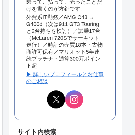
乗って、払って、売ったことだ
けを書くのが方針です。
外資系IT勤務／AMG C43 →
G400d（次は911 GT3 Touring
と2台持ちを検討）／試乗17台
（McLaren 720Sでサーキット
走行）／時計の売買18本・古物
商許可保有／マリオット5年連
続プラチナ・通算300万ポイン
ト超
▶ 詳しいプロフィールとお仕事
のご相談
サイト内検索