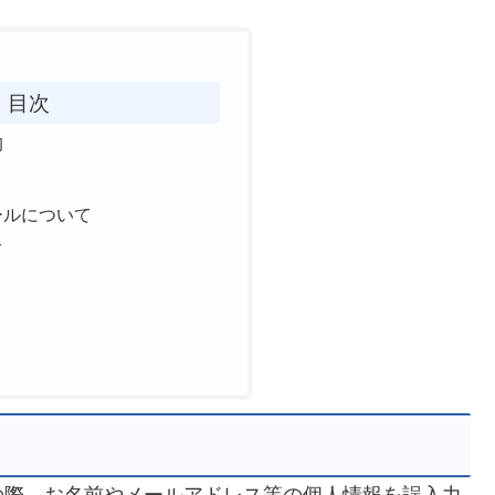
目次
的
ールについて
て