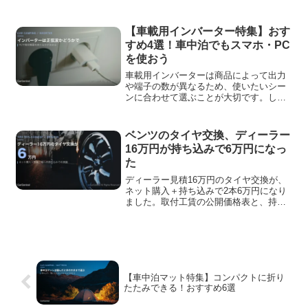
ばいいのか迷ってしまいますよね。そこ
で今回は、おすすめのシングルバーナー
【4商品】をまとめました。
【車載用インバーター特集】おす
すめ4選！車中泊でもスマホ・PC
を使おう
車載用インバーターは商品によって出力
や端子の数が異なるため、使いたいシー
ンに合わせて選ぶことが大切です。しか
しさまざまなメーカーから販売されてい
て、「結局、どれを選べばいいのか分か
らない」と困ってしまいますよね。そこ
ベンツのタイヤ交換、ディーラー
で今回は、おすすめの車載用インバータ
16万円が持ち込みで6万円になっ
ー【4商品】をまとめました。買ってから
た
後悔しないために、ぜひ参考にしてみて
ください。
ディーラー見積16万円のタイヤ交換が、
ネット購入＋持ち込みで2本6万円になり
ました。取付工賃の公開価格表と、持ち
込みでつまずいた点を実額ベースで書い
ています。
【車中泊マット特集】コンパクトに折り
たたみできる！おすすめ6選