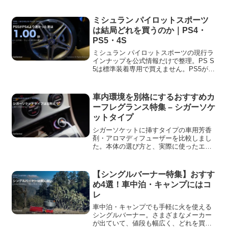
のスノーフォームノズルをレビューして
いきます。初めて高圧洗浄機を買って試
してみようと思う方にすごくおすすめの
ミシュラン パイロットスポーツ
エントリーモデルになります。
は結局どれを買うのか｜PS4・
PS5・4S
ミシュラン パイロットスポーツの現行ラ
インナップを公式情報だけで整理。PS S
5は標準装着専用で買えません。PS5が
PS4より速いという公式データの中身と
試験条件も載せています。
車内環境を別格にするおすすめカ
ーフレグランス特集 – シガーソケ
ットタイプ
シガーソケットに挿すタイプの車用芳香
剤・アロマディフューザーを比較しまし
た。本体の選び方と、実際に使ったエッ
センシャルオイル4ブランドの香りの傾向
をまとめています。車内の匂いを一段上
げたい方へ。
【シングルバーナー特集】おすす
め4選！車中泊・キャンプにはコ
レ
車中泊・キャンプでも手軽に火を使える
シングルバーナー。さまざまなメーカー
が出ていて、値段も幅広く、どれを買え