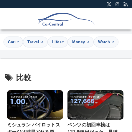
Car
Travel
Life
Money
Watch
比較
ミシュラン パイロットス
ベンツの初回車検は
ポーツは結局どれを買う
127,666円だった。見積も