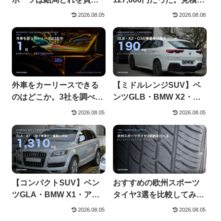
のか｜PS4・PS5・4S
りで比べるべき部分はど
2026.08.05
2026.08.08
こか
外車をカーリースできる
【ミドルレンジSUV】ベ
のはどこか。3社を調べた
ンツGLB・BMW X2・ア
ら1社だけだった
ウディQ3を比較
2026.08.05
2026.08.05
【コンパクトSUV】ベン
おすすめの欧州スポーツ
ツGLA・BMW X1・アウ
タイヤ3選を比較してみた
ディQ2を比較
（サマータイヤ編）
2026.08.05
2026.08.05