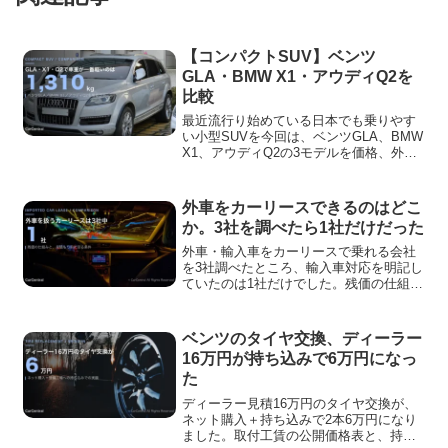
【コンパクトSUV】ベンツ
GLA・BMW X1・アウディQ2を
比較
最近流行り始めている日本でも乗りやす
い小型SUVを今回は、ベンツGLA、BMW
X1、アウディQ2の3モデルを価格、外
装、内装、スペック、おすすめできる
方、買うならどのモデルかで比較してい
きますので、ご購入時の参考にしていた
外車をカーリースできるのはどこ
だけましたら幸いです。
か。3社を調べたら1社だけだった
外車・輸入車をカーリースで乗れる会社
を3社調べたところ、輸入車対応を明記し
ていたのは1社だけでした。残価の仕組み
と、見積もり前に確認すべき5点をまとめ
ます。
ベンツのタイヤ交換、ディーラー
16万円が持ち込みで6万円になっ
た
ディーラー見積16万円のタイヤ交換が、
ネット購入＋持ち込みで2本6万円になり
ました。取付工賃の公開価格表と、持ち