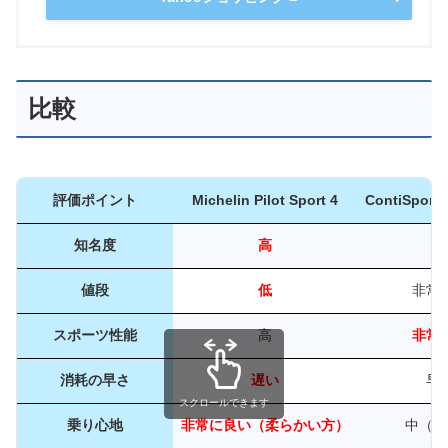
比較
評価ポイント
Michelin Pilot Sport 4
ContiSportC
知名度
高
中
値段
低
非常
スポーツ性能
高
非常
消耗の早さ
遅い
早
スクロールできます
乗り心地
非常に良い（柔らかい方）
中（硬