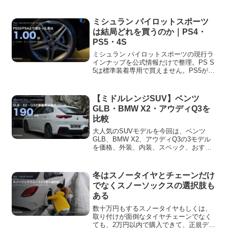
込みでつまずいた点を実額ベースで書い
ています。
ミシュラン パイロットスポーツ
は結局どれを買うのか｜PS4・
PS5・4S
ミシュラン パイロットスポーツの現行ラ
インナップを公式情報だけで整理。PS S
5は標準装着専用で買えません。PS5が
PS4より速いという公式データの中身と
試験条件も載せています。
【ミドルレンジSUV】ベンツ
GLB・BMW X2・アウディQ3を
比較
大人気のSUVモデルを今回は、ベンツ
GLB、BMW X2、アウディQ3の3モデル
を価格、外装、内装、スペック、おすす
めできる方、買うならどのモデルがおす
すめなのかを比較していきます。
冬はスノータイヤとチェーンだけ
でなくスノーソックスの選択肢も
ある
数十万円もするスノータイヤもしくは、
取り付けが面倒なタイヤチェーンでなく
ても、2万円以内で購入できて、正規ディ