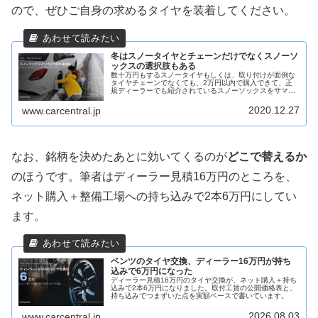
ので、ぜひご自身の求めるタイヤを装着してください。
冬はスノータイヤとチェーンだけでなくスノーソ
ックスの選択肢もある
数十万円もするスノータイヤもしくは、取り付けが面倒な
タイヤチェーンでなくても、2万円以内で購入できて、正
規ディーラーでも紹介されているスノーソックスをサマー
タイヤに取り付けるだけで、雪道を全く滑らずガタガタ音
もなく快適に走れる優れものをレビューします。
2020.12.27
www.carcentral.jp
なお、銘柄を決めたあとに効いてくるのが
どこで替えるか
のほうです。筆者はディーラー見積16万円のところを、
ネット購入＋整備工場への持ち込みで2本6万円にしてい
ます。
ベンツのタイヤ交換、ディーラー16万円が持ち
込みで6万円になった
ディーラー見積16万円のタイヤ交換が、ネット購入＋持ち
込みで2本6万円になりました。取付工賃の公開価格表と、
持ち込みでつまずいた点を実額ベースで書いています。
2026.08.03
www.carcentral.jp