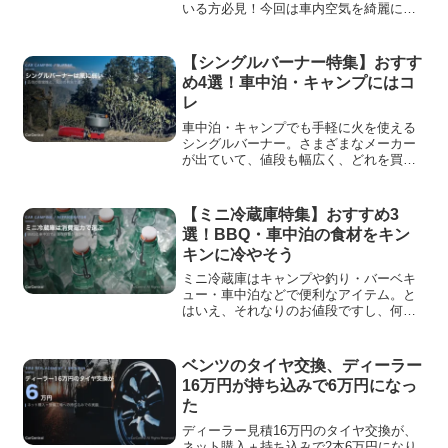
いる方必見！今回は車内空気を綺麗にし
てくれる高性能でおしゃれなおすすめポ
ータブル車載空気清浄機cado MP-30,
MP-C20Uを徹底レビューしていきます。
【シングルバーナー特集】おすす
め4選！車中泊・キャンプにはコ
レ
車中泊・キャンプでも手軽に火を使える
シングルバーナー。さまざまなメーカー
が出ていて、値段も幅広く、どれを買え
ばいいのか迷ってしまいますよね。そこ
で今回は、おすすめのシングルバーナー
【4商品】をまとめました。
【ミニ冷蔵庫特集】おすすめ3
選！BBQ・車中泊の食材をキン
キンに冷やそう
ミニ冷蔵庫はキャンプや釣り・バーベキ
ュー・車中泊などで便利なアイテム。と
はいえ、それなりのお値段ですし、何を
買おうかためらってしまいますよね。そ
こで今回はおすすめのミニ冷蔵庫【3商
品】をまとめました。選び方とともにチ
ベンツのタイヤ交換、ディーラー
ェックして、満足のいくミニ冷蔵庫を探
16万円が持ち込みで6万円になっ
してみてください。
た
ディーラー見積16万円のタイヤ交換が、
ネット購入＋持ち込みで2本6万円になり