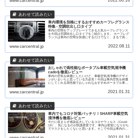
2022.08.16
www.carcentral.jp
車内環境を別格にするおすすめカーフレグランス
特集 - 空調吹出し口タイプ
車内の空間をアップグレードできる人気カーフレグランス
を今回は空調吹出し口タイプをご紹介します。 カーフレグ
ランスは車内の空間を快適にするだけでなく、まるで高級
ホテルに入ったかのような匂いにすることができるアロマ
が数多くあり、今回はその中でも私が特におすすめなもの
2022.08.11
www.carcentral.jp
をご紹介します。
おしゃれで高性能なポータブル車載空気清浄機
cadoを徹底レビュー
車内の空気を綺麗にしたいけど、車載空気清浄機のデザイ
ンがいまいちと思っている方必見！今回は車内空気を綺麗
にしてくれる高性能でおしゃれなおすすめポータブル車載
空気清浄機cado MP-30, MP-C20Uを徹底レビューしてい
きます。
2021.01.31
www.carcentral.jp
車内でもコロナ対策バッチリ！SHARP車載空気
清浄機を徹底レビュー
今だに収まらず感染拡大しているコロナウィルス（Covid-
19）、気になるのが防護措置です。車内は密室になりがち
でマスクをしたくないと思います。そこで今回は車内の空
気を綺麗に換気して、クリーンに保つための最新車載空気
清浄機を徹底レビューしていきます。
2021.01.31
www.carcentral.jp