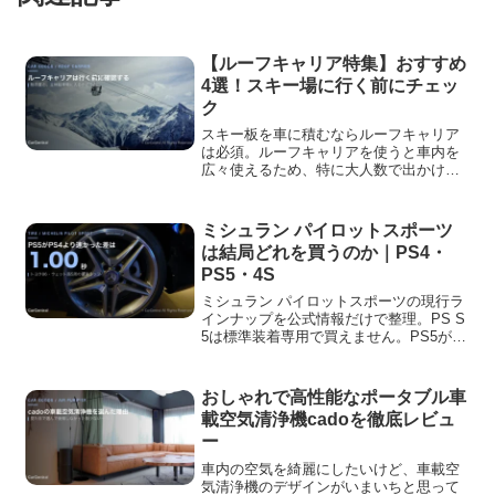
【ルーフキャリア特集】おすすめ
4選！スキー場に行く前にチェッ
ク
スキー板を車に積むならルーフキャリア
は必須。ルーフキャリアを使うと車内を
広々使えるため、特に大人数で出かける
ときに便利です。「気になっているけれ
ど、何を選べばいいか分からない」と困
っていませんか。そこで今回はおすすめ
ミシュラン パイロットスポーツ
のルーフキャリア【4商品】をまとめまし
は結局どれを買うのか｜PS4・
た。
PS5・4S
ミシュラン パイロットスポーツの現行ラ
インナップを公式情報だけで整理。PS S
5は標準装着専用で買えません。PS5が
PS4より速いという公式データの中身と
試験条件も載せています。
おしゃれで高性能なポータブル車
載空気清浄機cadoを徹底レビュ
ー
車内の空気を綺麗にしたいけど、車載空
気清浄機のデザインがいまいちと思って