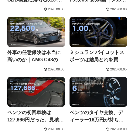
告示を開いたら対象装置
デス・ケアが切れると何
2026.08.08
2026.08.08
は8つだけだった
が変わるか
外車の任意保険は本当に
ミシュラン パイロットス
高いのか｜AMG C43の3
ポーツは結局どれを買う
年分の実額
のか｜PS4・PS5・4S
2026.08.05
2026.08.05
ベンツの初回車検は
ベンツのタイヤ交換、デ
127,666円だった。見積も
ィーラー16万円が持ち込
りで比べるべき部分はど
みで6万円になった
2026.08.08
2026.08.09
こか