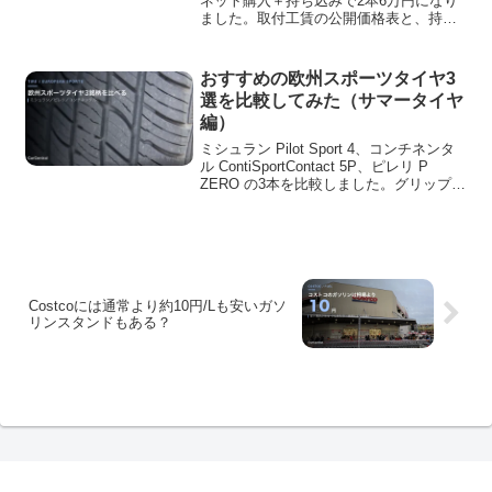
ネット購入＋持ち込みで2本6万円になり
ました。取付工賃の公開価格表と、持ち
込みでつまずいた点を実額ベースで書い
ています。
おすすめの欧州スポーツタイヤ3
選を比較してみた（サマータイヤ
編）
ミシュラン Pilot Sport 4、コンチネンタ
ル ContiSportContact 5P、ピレリ P
ZERO の3本を比較しました。グリップ・
静粛性・乗り心地・価格の違いと、どん
な走り方の人にどれが向くかを外車オー
ナー視点でまとめています。
Costcoには通常より約10円/Lも安いガソ
リンスタンドもある？