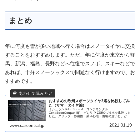
まとめ
年に何度も雪が多い地域へ行く場合はスノータイヤに交換
することをおすすめします。ただ、年に何度か東京から群
馬、新潟、福島、長野などへ往復でスノボ、スキーなどで
あれば、十分スノーソックスで問題なく行けますので、お
すすめです。
おすすめの欧州スポーツタイヤ3選を比較してみ
た（サマータイヤ編）
ミシュラン Pilot Sport 4、コンチネンタル
ContiSportContact 5P、ピレリ P ZERO の3本を比較しま
した。グリップ・静粛性・乗り心地・価格の違いと、どん
な走り方の人にどれが向くかを外車オーナー視点でまとめ
ています。
2021.01.19
www.carcentral.jp